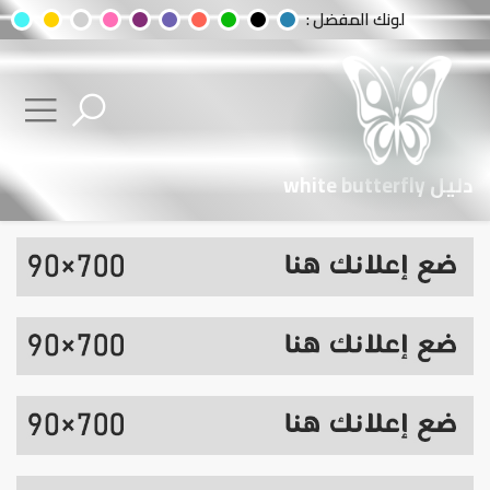
لونك المفضل :
دليل white butterfly