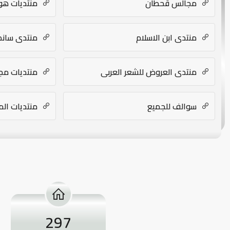
مجالس قحطان
منتديات هوا
منتدي ابن الاسلام
منتدى ساندر
منتدي العروض للشعر العربي
منتديات مجا
سوالف للجميع
منتديات الم
297