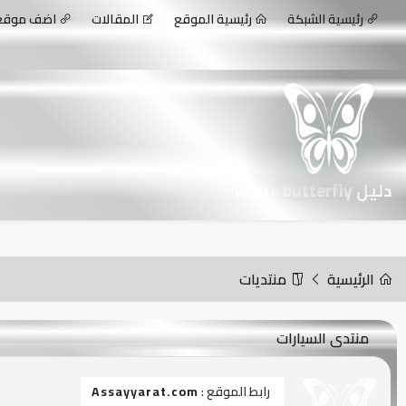
رئيسية الشبكة
رئيسية الموقع
المقالات
اضف موق
دليل white butterfly
الرئيسية
منتديات
منتدى السيارات
رابط الموقع :
Assayyarat.com