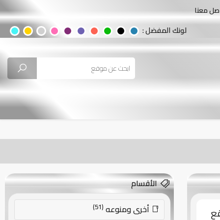
صل معنا
لونك المفضل :
الأقسام
(51)
أخرى ومنوعه
قع