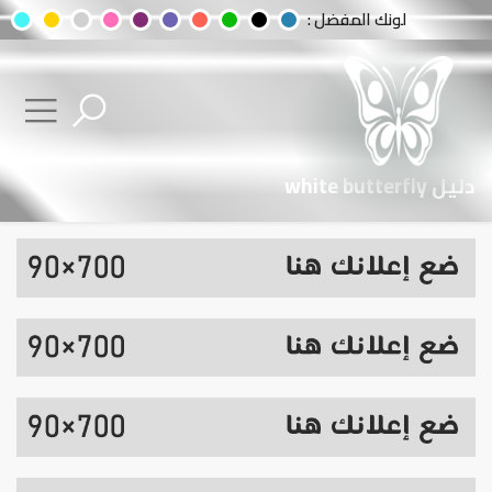
لونك المفضل :
دليل white butterfly