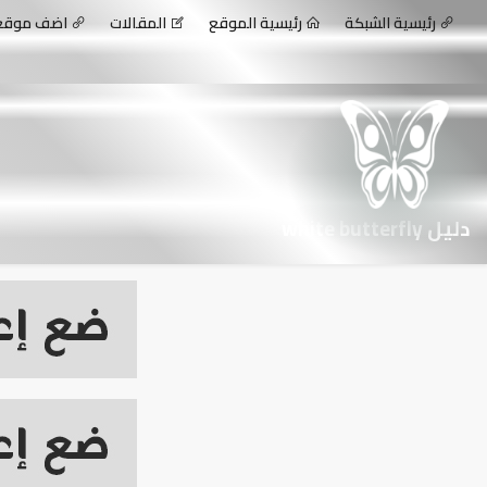
رئيسية الشبكة
رئيسية الموقع
المقالات
اضف موق
دليل white butterfly