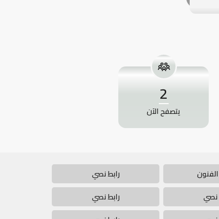
2
يتصفح الآن
الفنون
رابط نصي
 نصي
رابط نصي