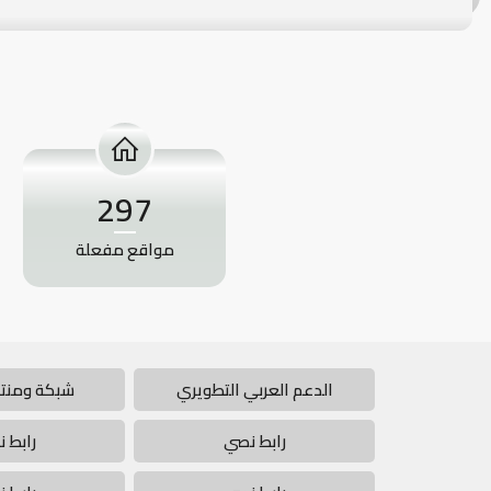
297
مواقع مفعلة
الدعم العربي التطويري
شبكة ومنتد
رابط نصي
رابط 