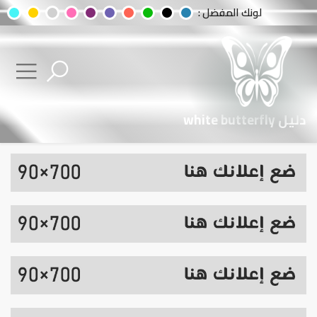
لونك المفضل :
دليل white butterfly