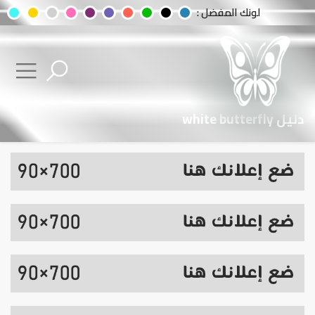
لونك المفضل :
دليل white butterfly