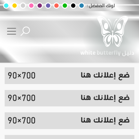
لونك المفضل :
دليل white butterfly