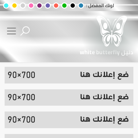
لونك المفضل :
دليل white butterfly