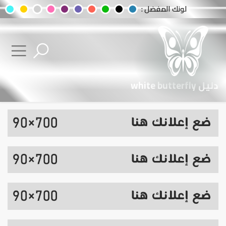
لونك المفضل :
دليل white butterfly