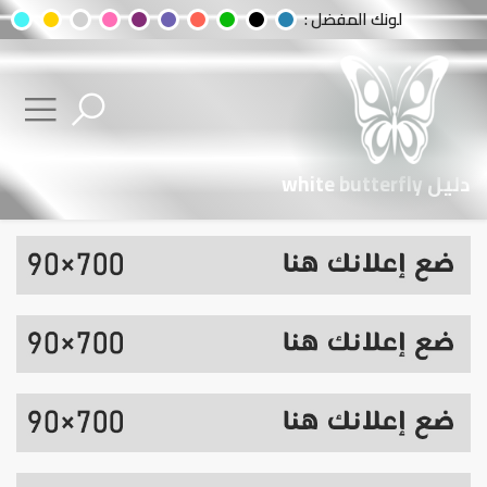
لونك المفضل :
دليل white butterfly