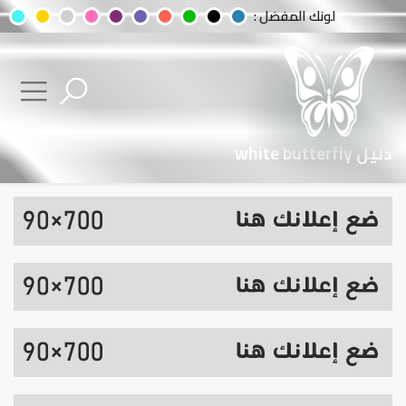
لونك المفضل :
دليل white butterfly