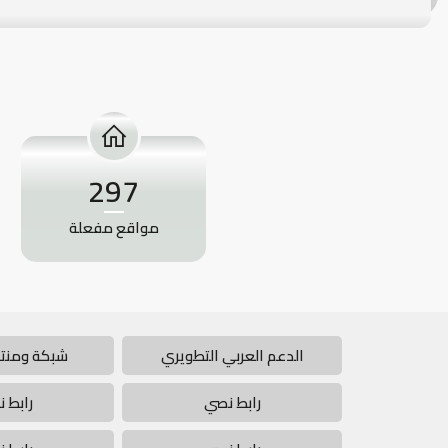
297
مواقع مفعلة
الدعم العربي التطويري
شبكة ومنتد
رابط نصي
رابط 