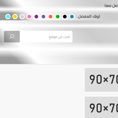
صل معنا
لونك المفضل :