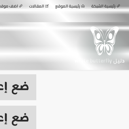
رئيسية الشبكة
رئيسية الموقع
المقالات
اضف موق
دليل white butterfly