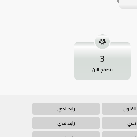
3
يتصفح الآن
الفنون
رابط نصي
 نصي
رابط نصي